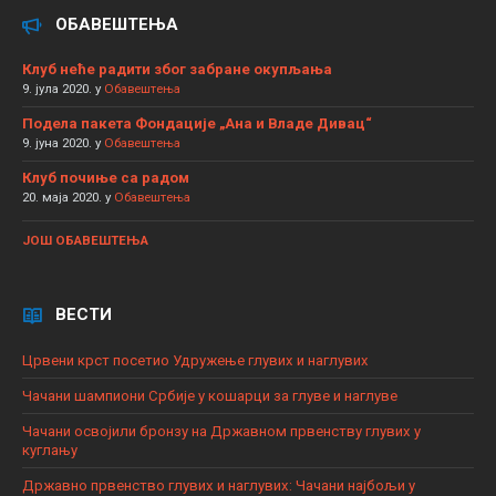
ОБАВЕШТЕЊА
Клуб неће радити због забране окупљања
9. јула 2020.
у
Обавештења
Подела пакета Фондације „Ана и Владе Дивац“
9. јуна 2020.
у
Обавештења
Клуб почиње са радом
20. маја 2020.
у
Обавештења
ЈОШ ОБАВЕШТЕЊА
ВЕСТИ
Црвени крст посетио Удружење глувих и наглувих
Чачани шампиони Србије у кошарци за глуве и наглуве
Чачани освојили бронзу на Државном првенству глувих у
куглању
Државно првенство глувих и наглувих: Чачани најбољи у