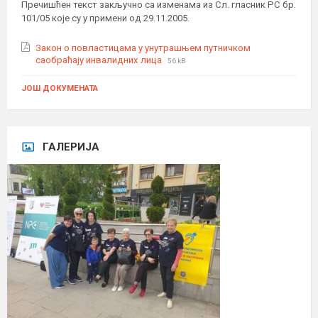
Пречишћен текст закључно са изменама из Сл. гласник РС бр.
101/05 које су у примени од 29.11.2005.
Закон о повластицама у унутрашњем путничком
File
File
саобраћају инвалидних лица
56 kB
extension:
size:
pdf
ЈОШ ДОКУМЕНАТА
ГАЛЕРИЈА