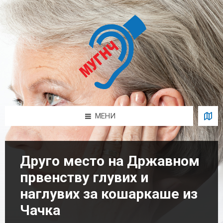
Skip
Skip
Skip
Skip
to
to
to
to
content
left
right
footer
sidebar
sidebar
МЕНИ
Друго место на Државном
првенству глувих и
наглувих за кошаркаше из
Чачка