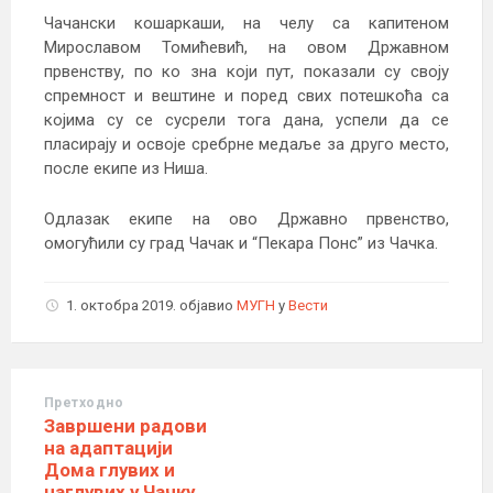
Чачански кошаркаши, на челу са капитеном
Мирославом Томићевић, на овом Државном
првенству, по ко зна који пут, показали су своју
спремност и вештине и поред свих потешкоћа са
којима су се сусрели тога дана, успели да се
пласирају и освоје сребрне медаље за друго место,
после екипе из Ниша.
Одлазак екипе на ово Државно првенство,
омогућили су град Чачак и “Пекара Понс” из Чачка.
1. октобра 2019.
објавио
МУГН
у
Вести
Претходно
Завршени радови
на адаптацији
Дома глувих и
наглувих у Чачку