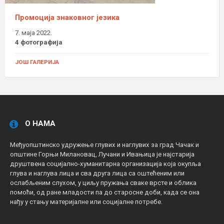
Промоција знаковног језика
7. маја 2022.
4 фотографија
ЈОШ ГАЛЕРИЈА
О НАМА
Међуопштинско удружење глувих и наглувих за град Чачак и
општине Горњи Милановац, Лучани и Ивањица је најстарија
друштвена социјално-хуманитарна организација која окупља
глува и наглува лица и сва друга лица са оштећеним или
ослабљеним слухом, у циљу пружања сваке врсте и облика
помоћи, од ране младости па до старосне доби, када се она
нађу у стању материјалне или социјалне потребе.