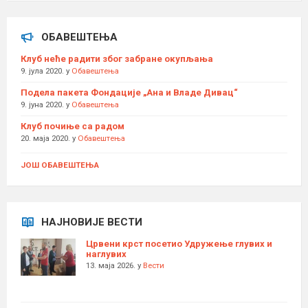
ОБАВЕШТЕЊА
Клуб неће радити због забране окупљања
9. јула 2020.
у
Обавештења
Подела пакета Фондације „Ана и Владе Дивац“
9. јуна 2020.
у
Обавештења
Клуб почиње са радом
20. маја 2020.
у
Обавештења
ЈОШ ОБАВЕШТЕЊА
НАЈНОВИЈЕ ВЕСТИ
Црвени крст посетио Удружење глувих и
наглувих
13. маја 2026.
у
Вести