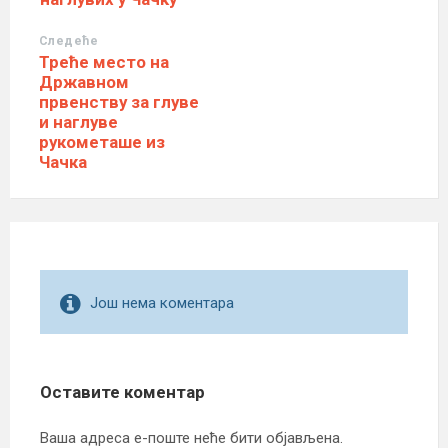
Следеће
Треће место на
Државном
првенству за глуве
и наглуве
рукометаше из
Чачка
Још нема коментара
Оставите коментар
Ваша адреса е-поште неће бити објављена.