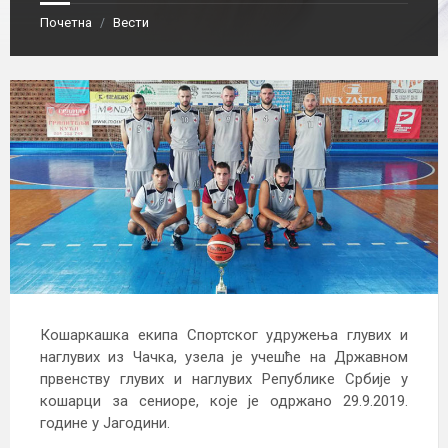
Почетна
Вести
/
Кошаркашка екипа Спортског удружења глувих и
наглувих из Чачка, узела је учешће на Државном
првенству глувих и наглувих Републике Србије у
кошарци за сениоре, које је одржано 29.9.2019.
године у Јагодини.