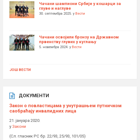
Чачани шампиони Србије у кошарци за
глуве и наглуве
30. септембра 2025.
у
Вести
Чачани освојили бронзу на Државном
првенству глувих у куглању
5. новембра 2024.
у
Вести
ЈОШ ВЕСТИ
ДОКУМЕНТИ
Закон о повластицама у унутрашњем путничком
саобраћају инвалидних лица
21. јануара 2020.
у
Закони
(Сл. гласник РС бр. 22/93, 25/93, 101/05)