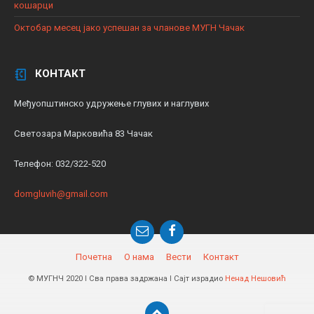
кошарци
Октобар месец јако успешан за чланове МУГН Чачак
КОНТАКТ
Међуопштинско удружење глувих и наглувих
Светозара Марковића 83 Чачак
Телефон: 032/322-520
domgluvih@gmail.com
Почетна
О нама
Вести
Контакт
© МУГНЧ 2020 ǀ Сва права задржана ǀ Сајт израдио
Ненад Нешовић